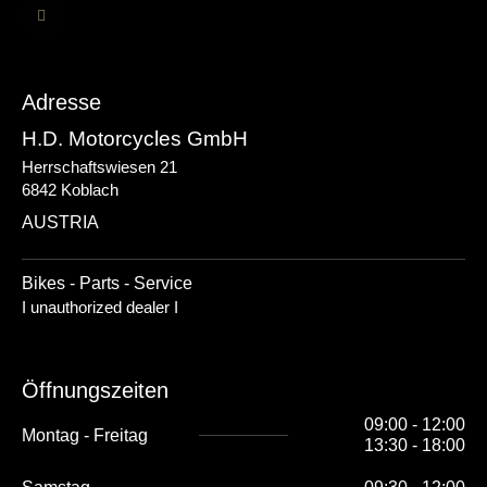
I
n
s
t
a
g
r
Adresse
a
m
H.D. Motorcycles GmbH
Herrschaftswiesen 21
6842 Koblach
AUSTRIA
Bikes - Parts - Service
I unauthorized dealer I
Öffnungszeiten
09:00 - 12:00
Montag - Freitag
13:30 - 18:00